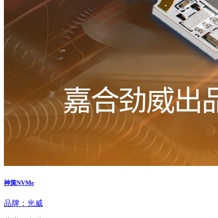
神策NVMe
品牌：光威