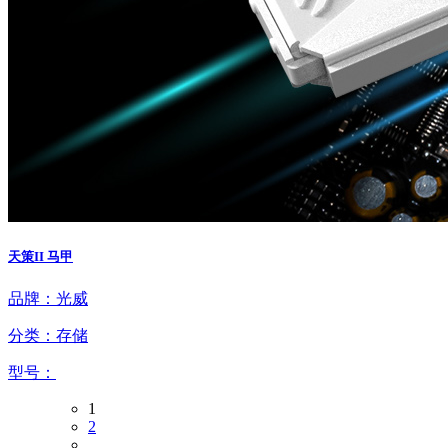
天策II 马甲
品牌：光威
分类：存储
型号：
1
2